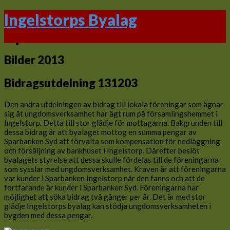
Ingelstorps Byalag
Bilder 2013
Bidragsutdelning 131203
Den andra utdelningen av bidrag till lokala föreningar som ägnar
sig åt ungdomsverksamhet har ägt rum på församlingshemmet i
Ingelstorp. Detta till stor glädje för mottagarna. Bakgrunden till
dessa bidrag är att byalaget mottog en summa pengar av
Sparbanken Syd att förvalta som kompensation för nedläggning
och försäljning av bankhuset i Ingelstorp. Därefter beslöt
byalagets styrelse att dessa skulle fördelas till de föreningarna
som sysslar med ungdomsverksamhet. Kraven är att föreningarna
var kunder i Sparbanken Ingelstorp när den fanns och att de
fortfarande är kunder i Sparbanken Syd. Föreningarna har
möjlighet att söka bidrag två gånger per år. Det är med stor
glädje Ingelstorps byalag kan stödja ungdomsverksamheten i
bygden med dessa pengar.