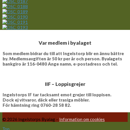
Var medlem i byalaget
Som medlem bidrar du till att Ingelstorp blir en ännu bättre
by. Medlemsavgiften är 50 kr per år och person. Byalagets
bankgiro är 116-0480 Ange namn, e-postadress och tel.
IIF – Loppisgrejer
Ingelstorps IF tar tacksamt emot grejer till loppisen.
Dock ej vitvaror, däck eller trasiga möbler.
För hämtning ring 0760-28 58 82.
© 2026 Ingelstorps Byalag –
Information om cookies
Top