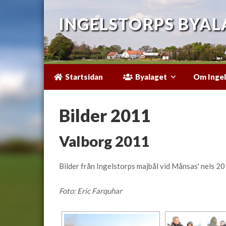
INGELSTORPS BYAL
Startsidan
Byalaget
Om Ingel
Bilder 2011
Valborg 2011
Bilder från Ingelstorps majbål vid Månsas' nels 20
Foto: Eric Farquhar